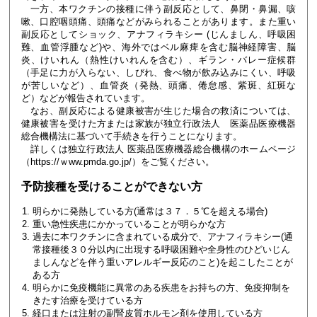
一方、本ワクチンの接種に伴う副反応として、鼻閉・鼻漏、咳
嗽、口腔咽頭痛、頭痛などがみられることがあります。また重い
副反応としてショック、アナフィラキシー (じんましん、呼吸困
難、血管浮腫など)や、海外ではベル麻痺を含む脳神経障害、脳
炎、けいれん（熱性けいれんを含む）、ギラン・バレー症候群
（手足に力が入らない、しびれ、食べ物が飲み込みにくい、呼吸
が苦しいなど）、血管炎（発熱、頭痛、倦怠感、紫斑、紅斑な
ど）などが報告されています。
なお、副反応による健康被害が生じた場合の救済については、
健康被害を受けた方または家族が独立行政法人 医薬品医療機器
総合機構法に基づいて手続きを行うことになります。
詳しくは独立行政法人 医薬品医療機器総合機構のホームページ
（https://ｗww.pmda.go.jp/）をご覧ください。
予防接種を受けることができない方
明らかに発熱している方(通常は３７．５℃を超える場合)
重い急性疾患にかかっていることが明らかな方
過去に本ワクチンに含まれている成分で、アナフィラキシー(通
常接種後３０分以内に出現する呼吸困難や全身性のひどいじん
ましんなどを伴う重いアレルギー反応のこと)を起こしたことが
ある方
明らかに免疫機能に異常のある疾患をお持ちの方、免疫抑制を
きたす治療を受けている方
経口または注射の副腎皮質ホルモン剤を使用している方