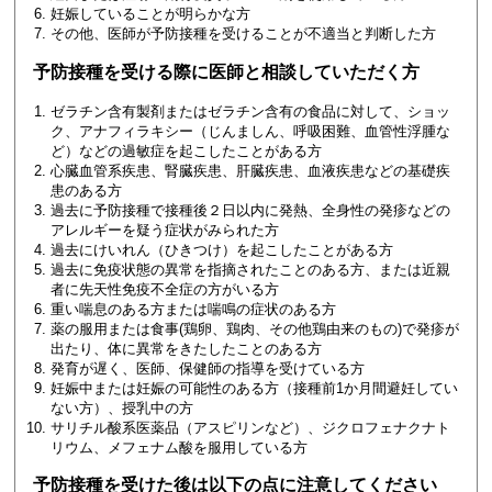
妊娠していることが明らかな方
その他、医師が予防接種を受けることが不適当と判断した方
予防接種を受ける際に医師と相談していただく方
ゼラチン含有製剤またはゼラチン含有の食品に対して、ショッ
ク、アナフィラキシー（じんましん、呼吸困難、血管性浮腫な
ど）などの過敏症を起こしたことがある方
心臓血管系疾患、腎臓疾患、肝臓疾患、血液疾患などの基礎疾
患のある方
過去に予防接種で接種後２日以内に発熱、全身性の発疹などの
アレルギーを疑う症状がみられた方
過去にけいれん（ひきつけ）を起こしたことがある方
過去に免疫状態の異常を指摘されたことのある方、または近親
者に先天性免疫不全症の方がいる方
重い喘息のある方または喘鳴の症状のある方
薬の服用または食事(鶏卵、鶏肉、その他鶏由来のもの)で発疹が
出たり、体に異常をきたしたことのある方
発育が遅く、医師、保健師の指導を受けている方
妊娠中または妊娠の可能性のある方（接種前1か月間避妊してい
ない方）、授乳中の方
サリチル酸系医薬品（アスピリンなど）、ジクロフェナクナト
リウム、メフェナム酸を服用している方
予防接種を受けた後は以下の点に注意してください