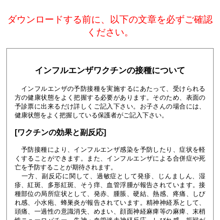
ダウンロードする前に、以下の文章を必ずご確認
ください。
インフルエンザワクチンの接種について
インフルエンザの予防接種を実施するにあたって、受けられる
方の健康状態をよく把握する必要があります。そのため、表面の
予診票に出来るだけ詳しくご記入下さい。お子さんの場合には、
健康状態をよく把握している保護者がご記入下さい。
[ワクチンの効果と副反応]
予防接種により、インフルエンザ感染を予防したり、症状を軽
くすることができます。また、インフルエンザによる合併症や死
亡を予防することが期待されます。
一方、副反応に関して、過敏症として発疹、じんましん、湿
疹、紅斑、多形紅斑、そう痒、血管浮腫が報告されています。接
種部位の局所症状として、発赤、腫脹、硬結、熱感、疼痛、しび
れ感、小水疱、蜂巣炎が報告されています。精神神経系として、
頭痛、一過性の意識消失、めまい、顔面神経麻痺等の麻痺、末梢