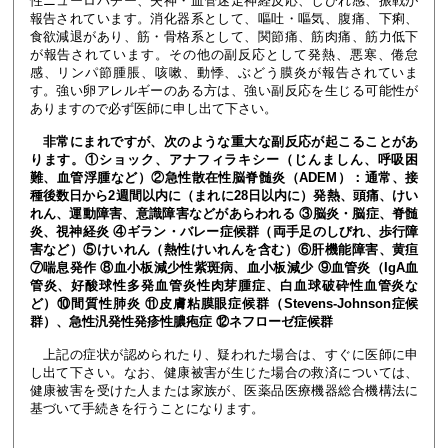
性ニューロパチー、失神・血管迷走神経反応、しびれ感、振戦が
報告されています。消化器系として、嘔吐・嘔気、腹痛、下痢、
食欲減退があり、筋・骨格系として、関節痛、筋肉痛、筋力低下
が報告されています。その他の副反応として発熱、悪寒、倦怠
感、リンパ節腫脹、咳嗽、動悸、ぶどう膜炎が報告されていま
す。強い卵アレルギーのある方は、強い副反応を生じる可能性が
ありますので必ず医師に申し出て下さい。
非常にまれですが、次のような重大な副反応が起こることがあ
ります。①ショック、アナフィラキシー（じんましん、呼吸困
難、血管浮腫など）②急性散在性脳脊髄炎（ADEM）：通常、接
種後数日から2週間以内に（まれに28日以内に）発熱、頭痛、けい
れん、運動障害、意識障害などがあらわれる ③脳炎・脳症、脊髄
炎、視神経炎 ④ギラン・バレー症候群（両手足のしびれ、歩行障
害など）⑤けいれん（熱性けいれんを含む）⑥肝機能障害、黄疸
⑦喘息発作 ⑧血小板減少性紫斑病、血小板減少 ⑨血管炎（IgA血
管炎、好酸球性多発血管炎性肉芽腫症、白血球破砕性血管炎な
ど）⑩間質性肺炎 ⑪皮膚粘膜眼症候群（Stevens-Johnson症候
群）、急性汎発性発疹性膿疱症 ⑫ネフローゼ症候群
上記の症状が認められたり、疑われた場合は、すぐに医師に申
し出て下さい。なお、健康被害が生じた場合の救済については、
健康被害を受けた人または家族が、医薬品医療機器総合機構法に
基づいて手続きを行うことになります。