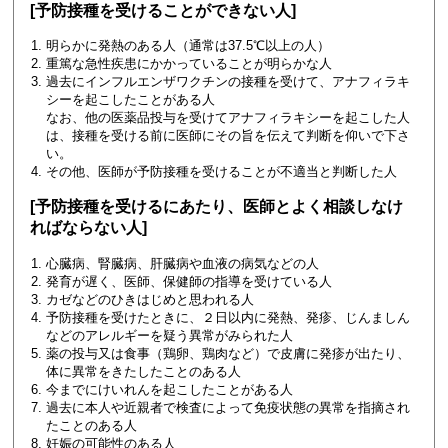
[予防接種を受けることができない人]
明らかに発熱のある人（通常は37.5℃以上の人）
重篤な急性疾患にかかっていることが明らかな人
過去にインフルエンザワクチンの接種を受けて、アナフィラキ
シーを起こしたことがある人
なお、他の医薬品投与を受けてアナフィラキシーを起こした人
は、接種を受ける前に医師にその旨を伝えて判断を仰いで下さ
い。
その他、医師が予防接種を受けることが不適当と判断した人
[予防接種を受けるにあたり、医師とよく相談しなけ
ればならない人]
心臓病、腎臓病、肝臓病や血液の病気などの人
発育が遅く、医師、保健師の指導を受けている人
カゼなどのひきはじめと思われる人
予防接種を受けたときに、２日以内に発熱、発疹、じんましん
などのアレルギーを疑う異常がみられた人
薬の投与又は食事（鶏卵、鶏肉など）で皮膚に発疹が出たり、
体に異常をきたしたことのある人
今までにけいれんを起こしたことがある人
過去に本人や近親者で検査によって免疫状態の異常を指摘され
たことのある人
妊娠の可能性のある人